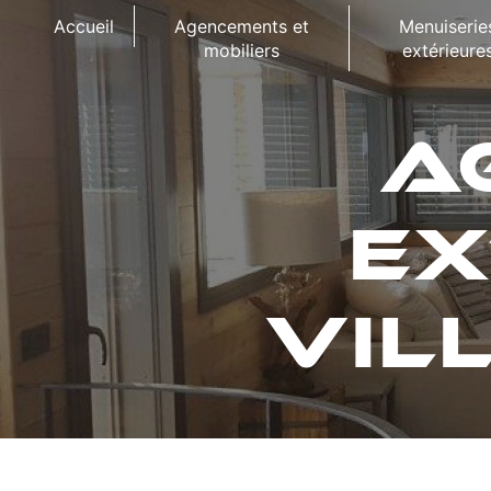
Panneau de gestion des cookies
Accueil
Agencements et
Menuiserie
mobiliers
extérieure
A
EX
VIL