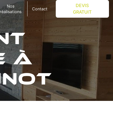
DEVIS
Nos
Contact
réalisations
GRATUIT
NT
E À
NNOT