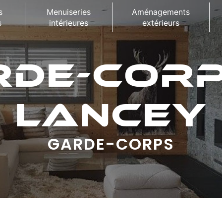
s
Menuiseries
Aménagements
s
intérieures
extérieurs
RDE-CORP
LANCEY
GARDE-CORPS