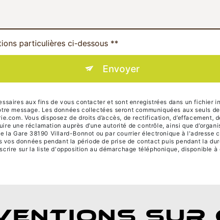
tions particulières ci-dessous **
Envoyer
ires aux fins de vous contacter et sont enregistrées dans un fichier in
 votre message. Les données collectées seront communiquées aux seuls des
om. Vous disposez de droits d’accès, de rectification, d’effacement, de po
uire une réclamation auprès d’une autorité de contrôle, ainsi que d’orga
de la Gare 38190 Villard-Bonnot ou par courrier électronique à l'adresse 
vos données pendant la période de prise de contact puis pendant la durée
scrire sur la liste d'opposition au démarchage téléphonique, disponible à
VENTIONS SUR 