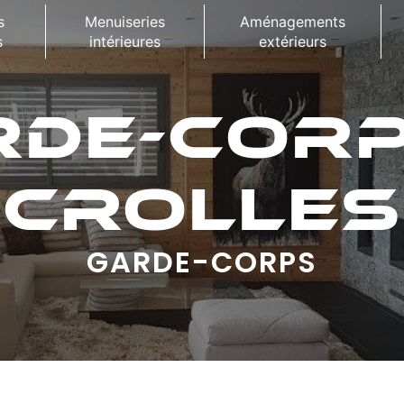
s
Menuiseries
Aménagements
s
intérieures
extérieurs
RDE-CORP
CROLLES
GARDE-CORPS