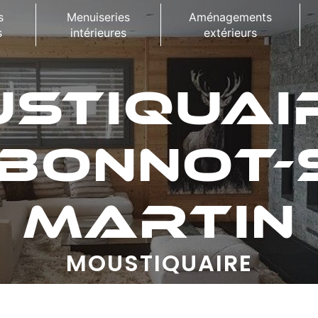
s
Menuiseries
Aménagements
s
intérieures
extérieurs
STIQUAI
BONNOT-S
MARTIN
MOUSTIQUAIRE