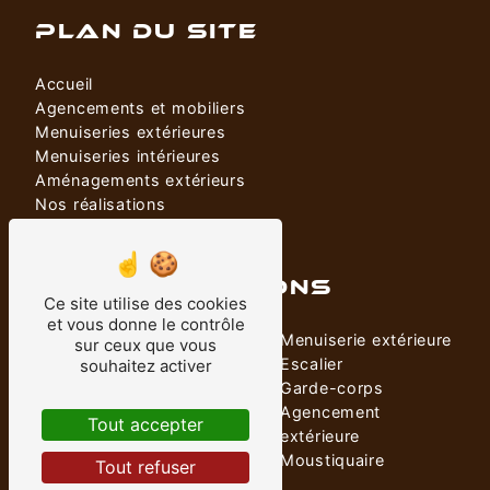
PLAN DU SITE
Accueil
Agencements et mobiliers
Menuiseries extérieures
Menuiseries intérieures
Aménagements extérieurs
Nos réalisations
Contact
NOS PRESTATIONS
Ce site utilise des cookies
et vous donne le contrôle
Porte
Menuiserie extérieure
sur ceux que vous
Menuiserie intérieure
Escalier
souhaitez activer
Mobilier sur mesure
Garde-corps
Agencement
Agencement
Tout accepter
Menuiserie
extérieure
Store
Moustiquaire
Tout refuser