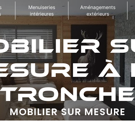
s
Menuiseries
Aménagements
s
intérieures
extérieurs
BILIER 
ESURE À 
TRONCH
MOBILIER SUR MESURE