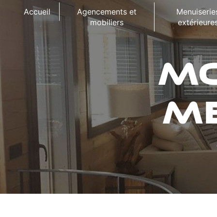
Panneau de gestion des cookies
Accueil
Agencements et
Menuiserie
mobiliers
extérieure
MO
M