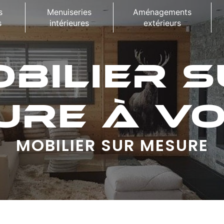
s
Menuiseries
Aménagements
s
intérieures
extérieurs
BILIER 
URE À VO
MOBILIER SUR MESURE