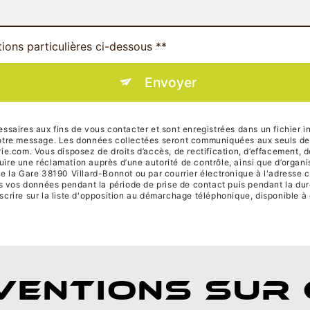
tions particulières ci-dessous **
Envoyer
ires aux fins de vous contacter et sont enregistrées dans un fichier in
 votre message. Les données collectées seront communiquées aux seuls des
om. Vous disposez de droits d’accès, de rectification, d’effacement, de po
uire une réclamation auprès d’une autorité de contrôle, ainsi que d’orga
de la Gare 38190 Villard-Bonnot ou par courrier électronique à l'adresse 
vos données pendant la période de prise de contact puis pendant la durée
scrire sur la liste d'opposition au démarchage téléphonique, disponible à
VENTIONS SUR 